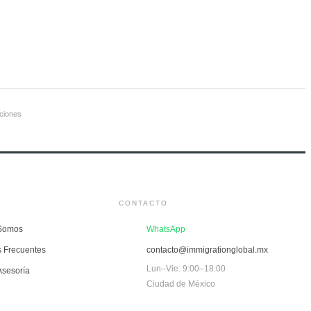
aciones
CONTACTO
Somos
WhatsApp
s Frecuentes
contacto@immigrationglobal.mx
Lun–Vie: 9:00–18:00
Asesoría
Ciudad de México