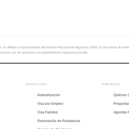
 no afiliada ni representante del Instituto Nacional de Migración (INM), la Secretaría de Rel
recemos son de asesoría y acompañamiento migratorio privado.
SERVICIOS
EMPRESA
Naturalización
Quiénes 
Visa por Empleo
Pregunta
Visa Familiar
Agendar 
Renovación de Residencia