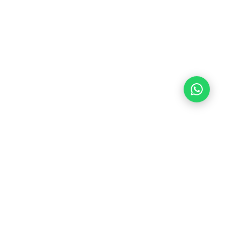
Aviso importante:
Immigration Global es una consultoría privada independiente,
no afiliada ni representante del Instituto Nacional de Migración (INM), la
Secretaría de Relaciones Exteriores (SRE) ni ninguna dependencia
gubernamental. Los servicios que ofrecemos son de asesoría y acompañamiento
migratorio privado.