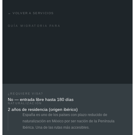
← VOLVER A SERVICIOS
GUÍA MIGRATORIA PARA
¿REQUIERE VISA?
No — entrada libre hasta 180 días
NATURALIZACIÓN
2 años de residencia (origen ibérico)
España es uno de los países con plazo reducido de
naturalización en México por ser nación de la Península
Ibérica. Una de las rutas más accesibles.