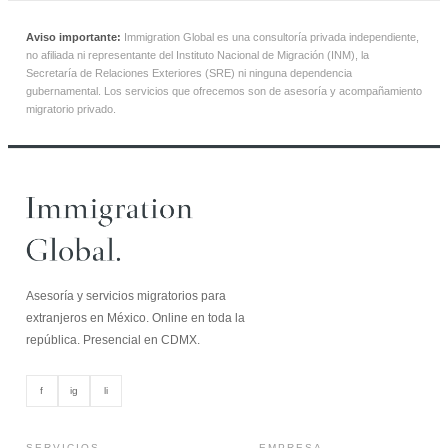
Aviso importante:
Immigration Global es una consultoría privada independiente,
no afiliada ni representante del Instituto Nacional de Migración (INM), la
Secretaría de Relaciones Exteriores (SRE) ni ninguna dependencia
gubernamental. Los servicios que ofrecemos son de asesoría y acompañamiento
migratorio privado.
Asesoría y servicios migratorios para
extranjeros en México. Online en toda la
república. Presencial en CDMX.
f
ig
li
SERVICIOS
EMPRESA