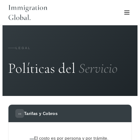
LEGAL
Políticas del
Servicio
Tarifas y Cobros
01
El costo es por persona y por trámite.
—