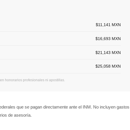
$11,141 MXN
$16,693 MXN
$21,143 MXN
$25,058 MXN
n honorarios profesionales ni apostillas.
derales que se pagan directamente ante el INM. No incluyen gastos
arios de asesoría.