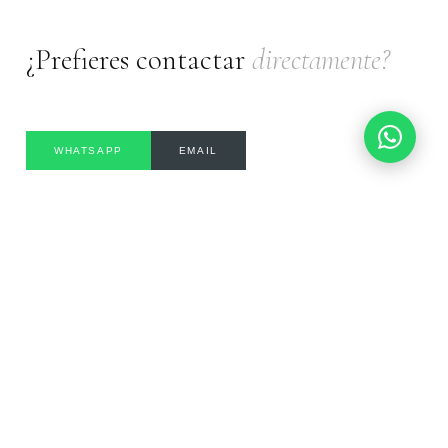
¿Prefieres contactar
directamente?
WHATSAPP
EMAIL
Aviso importante:
Immigration Global es una consultoría privada independiente,
no afiliada ni representante del Instituto Nacional de Migración (INM), la
Secretaría de Relaciones Exteriores (SRE) ni ninguna dependencia
gubernamental. Los servicios que ofrecemos son de asesoría y acompañamiento
migratorio privado.